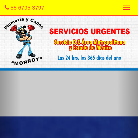
55 6795 3797
Tog
navi